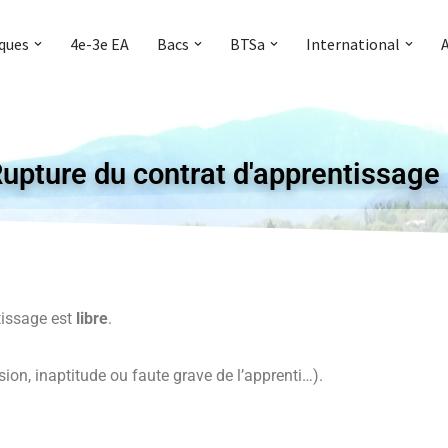
iques
4e-3e EA
Bacs
BTSa
International
Rupture du contrat d'apprentissage
tissage est
libre
.
sion, inaptitude ou faute grave de l’apprenti…).