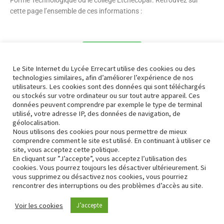
Forme Technologique ou le collège Etchecopar. Retrouvez sur
cette page l’ensemble de ces informations :
Cliquez ici
Le Site Internet du Lycée Errecart utilise des cookies ou des
technologies similaires, afin d’améliorer l’expérience de nos
utilisateurs. Les cookies sont des données qui sont téléchargés
ou stockés sur votre ordinateur ou sur tout autre appareil. Ces
données peuvent comprendre par exemple le type de terminal
Mise à jour Août 2023
utilisé, votre adresse IP, des données de navigation, de
géolocalisation.
Nous utilisons des cookies pour nous permettre de mieux
comprendre comment le site est utilisé. En continuant à utiliser ce
site, vous acceptez cette politique.
En cliquant sur ”J’accepte”, vous acceptez l’utilisation des
cookies. Vous pourrez toujours les désactiver ultérieurement. Si
vous supprimez ou désactivez nos cookies, vous pourriez
rencontrer des interruptions ou des problèmes d’accès au site.
Contact
Conformité RGPD
Voir les cookies
J’accepte
Neve
| Propulsé par
WordPress