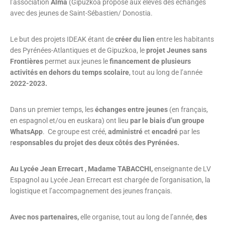
l’association
Alma
(Gipuzkoa propose aux élèves des échanges
avec des jeunes de Saint-Sébastien/ Donostia.
Le but des projets IDEAK étant de
créer du lien
entre les habitants
des Pyrénées-Atlantiques et de Gipuzkoa, le
projet Jeunes sans
Frontières
permet aux jeunes le
financement de plusieurs
activités en dehors du temps scolaire
, tout au long de l’année
2022-2023.
Dans un premier temps, les
échanges entre jeunes
(en français,
en espagnol et/ou en euskara) ont lieu
par le biais d’un groupe
WhatsApp
. Ce groupe est créé,
administré
et
encadré
par les
r
esponsables du projet des deux côtés des Pyrénées.
Au Lycée Jean Errecart , Madame TABACCHI,
enseignante de LV
Espagnol au Lycée Jean Errecart est chargée de l’organisation, la
logistique et l’accompagnement des jeunes français.
Avec nos partenaires,
elle organise, tout au long de l’année,
des