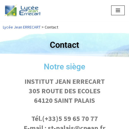
Aller
au
Lycée Jean ERRECART
>
Contact
contenu
Contact
Notre siège
INSTITUT JEAN ERRECART
305 ROUTE DES ECOLES
64120 SAINT PALAIS
Tél.(+33)5 59 65 70 77
E-mail : st-palais@cneap.fr