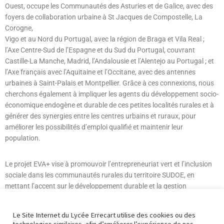
Ouest, occupe les Communautés des Asturies et de Galice, avec des
foyers de collaboration urbaine à St Jacques de Compostelle, La
Corogne,
Vigo et au Nord du Portugal, avec la région de Braga et Vila Real ;
l’Axe Centre-Sud de l’Espagne et du Sud du Portugal, couvrant
Castille-La Manche, Madrid, l’Andalousie et l’Alentejo au Portugal ; et
l’Axe français avec l’Aquitaine et l’Occitane, avec des antennes
urbaines à Saint-Palais et Montpellier. Grâce à ces connexions, nous
cherchons également à impliquer les agents du développement socio-
économique endogène et durable de ces petites localités rurales et à
générer des synergies entre les centres urbains et ruraux, pour
améliorer les possibilités d’emploi qualifié et maintenir leur
population.
Le projet EVA+ vise à promouvoir l’entrepreneuriat vert et l’inclusion
sociale dans les communautés rurales du territoire SUDOE, en
mettant l’accent sur le développement durable et la gestion
responsable des ressources naturelles.
Le Site Internet du Lycée Errecart utilise des cookies ou des
Pour en savoir plus :
https://interreg-sudoe.eu/en/proyecto-