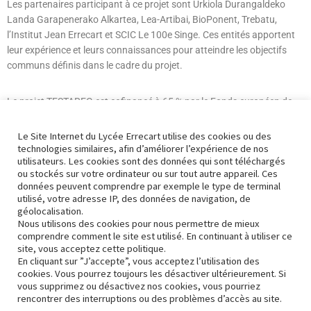
Les partenaires participant à ce projet sont Urkiola Durangaldeko
Landa Garapenerako Alkartea, Lea-Artibai, BioPonent, Trebatu,
l’Institut Jean Errecart et SCIC Le 100e Singe. Ces entités apportent
leur expérience et leurs connaissances pour atteindre les objectifs
communs définis dans le cadre du projet.
Le projet TESTAREG est cofinancé à 65 % par le Fonds européen de
développement régional (FEDER) dans le cadre du programme
Interreg POCTEFA 2021-2027, dont l’objectif est de renforcer
Le Site Internet du Lycée Errecart utilise des cookies ou des
l’intégration économique et sociale de la zone frontalière entre
technologies similaires, afin d’améliorer l’expérience de nos
utilisateurs. Les cookies sont des données qui sont téléchargés
l’Espagne, la France et Andorre.
ou stockés sur votre ordinateur ou sur tout autre appareil. Ces
données peuvent comprendre par exemple le type de terminal
utilisé, votre adresse IP, des données de navigation, de
géolocalisation.
Nous utilisons des cookies pour nous permettre de mieux
Nous contacter
comprendre comment le site est utilisé. En continuant à utiliser ce
site, vous acceptez cette politique.
Mise à jour Juin 2026
En cliquant sur ”J’accepte”, vous acceptez l’utilisation des
cookies. Vous pourrez toujours les désactiver ultérieurement. Si
vous supprimez ou désactivez nos cookies, vous pourriez
rencontrer des interruptions ou des problèmes d’accès au site.