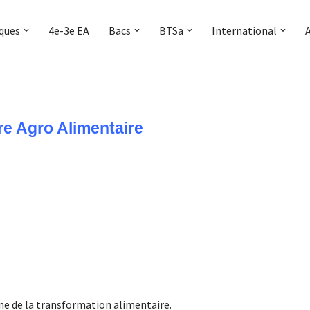
iques
4e-3e EA
Bacs
BTSa
International
re Agro Alimentaire
ne de la transformation alimentaire.