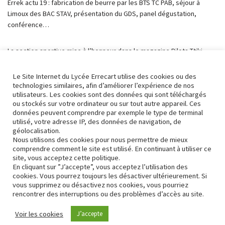
Errek actu 19 : fabrication de beurre par les BTS TC PAB, séjour à
Limoux des BAC STAV, présentation du GDS, panel dégustation,
conférence…
La section sportive mise à l’honneur dans le magazine Pilota Ttiki,
retour en images sur le magnifique séjour des 1ères G en Camargue
& Oui..
Le Site Internet du Lycée Errecart utilise des cookies ou des
technologies similaires, afin d’améliorer l’expérience de nos
utilisateurs. Les cookies sont des données qui sont téléchargés
ou stockés sur votre ordinateur ou sur tout autre appareil. Ces
données peuvent comprendre par exemple le type de terminal
utilisé, votre adresse IP, des données de navigation, de
« Précédent
1
2
3
4
5
géolocalisation.
Nous utilisons des cookies pour nous permettre de mieux
comprendre comment le site est utilisé. En continuant à utiliser ce
Suivant »
site, vous acceptez cette politique.
En cliquant sur ”J’accepte”, vous acceptez l’utilisation des
cookies. Vous pourrez toujours les désactiver ultérieurement. Si
vous supprimez ou désactivez nos cookies, vous pourriez
rencontrer des interruptions ou des problèmes d’accès au site.
Contact
Conformité RGPD
Voir les cookies
J’accepte