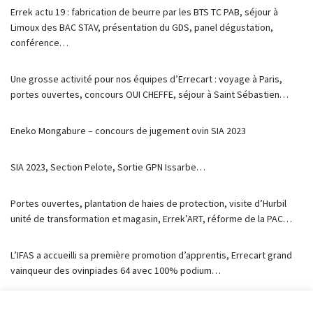
Errek actu 19 : fabrication de beurre par les BTS TC PAB, séjour à
Limoux des BAC STAV, présentation du GDS, panel dégustation,
conférence…
Une grosse activité pour nos équipes d’Errecart : voyage à Paris,
portes ouvertes, concours OUI CHEFFE, séjour à Saint Sébastien…
Eneko Mongabure – concours de jugement ovin SIA 2023
SIA 2023, Section Pelote, Sortie GPN Issarbe…
Portes ouvertes, plantation de haies de protection, visite d’Hurbil
unité de transformation et magasin, Errek’ART, réforme de la PAC…
L’IFAS a accueilli sa première promotion d’apprentis, Errecart grand
vainqueur des ovinpiades 64 avec 100% podium…
Toujours autant d’activité et d’évènements à Errecart. Une bûche