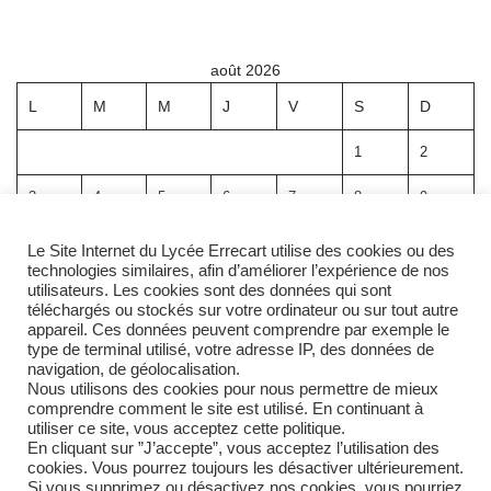
août 2026
L
M
M
J
V
S
D
1
2
3
4
5
6
7
8
9
10
11
12
13
14
15
16
Le Site Internet du Lycée Errecart utilise des cookies ou des
technologies similaires, afin d’améliorer l’expérience de nos
17
18
19
20
21
22
23
utilisateurs. Les cookies sont des données qui sont
téléchargés ou stockés sur votre ordinateur ou sur tout autre
appareil. Ces données peuvent comprendre par exemple le
24
25
26
27
28
29
30
type de terminal utilisé, votre adresse IP, des données de
navigation, de géolocalisation.
31
Nous utilisons des cookies pour nous permettre de mieux
comprendre comment le site est utilisé. En continuant à
utiliser ce site, vous acceptez cette politique.
« Avr
En cliquant sur ”J’accepte”, vous acceptez l’utilisation des
cookies. Vous pourrez toujours les désactiver ultérieurement.
Si vous supprimez ou désactivez nos cookies, vous pourriez