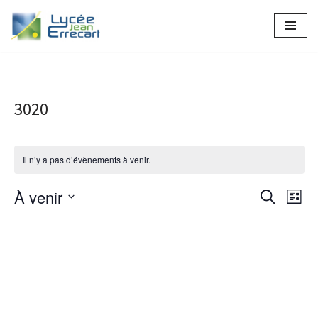
Aller
au
contenu
3020
Il n’y a pas d’évènements à venir.
À venir
Recher
Nav
Recherche
Liste
Sélectionnez
de
et
une
vue
naviga
date.
Év
de
vues