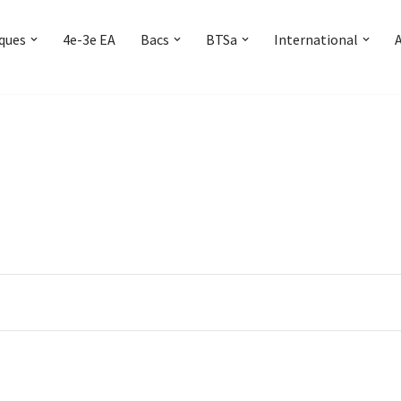
iques
4e-3e EA
Bacs
BTSa
International