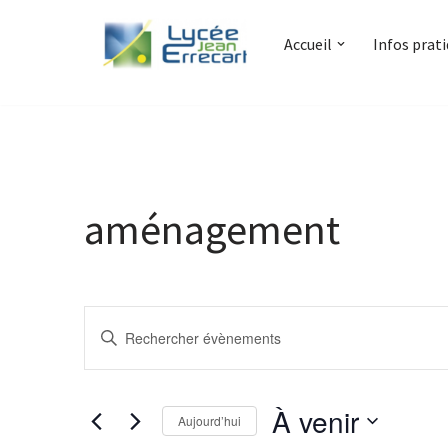
Accueil
Infos prat
Aller
au
contenu
aménagement
Recherche
Saisir
et
mot-
clé.
navigation
À venir
Rechercher
Aujourd’hui
de
Évènements