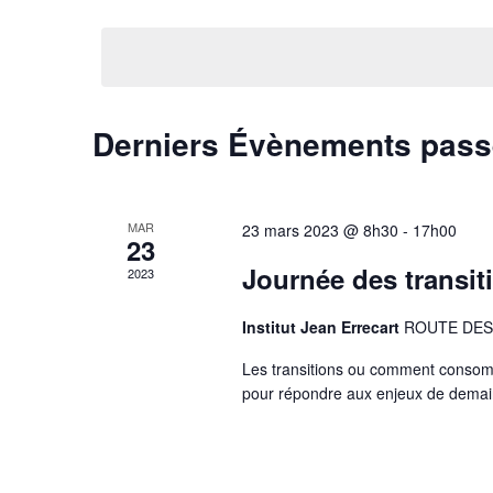
Sélectionnez
par
vues
une
mot-
Évènements
date.
clé.
Derniers Évènements pas
MAR
23 mars 2023 @ 8h30
-
17h00
23
Journée des transit
2023
Institut Jean Errecart
ROUTE DES 
Les transitions ou comment consom
pour répondre aux enjeux de demai