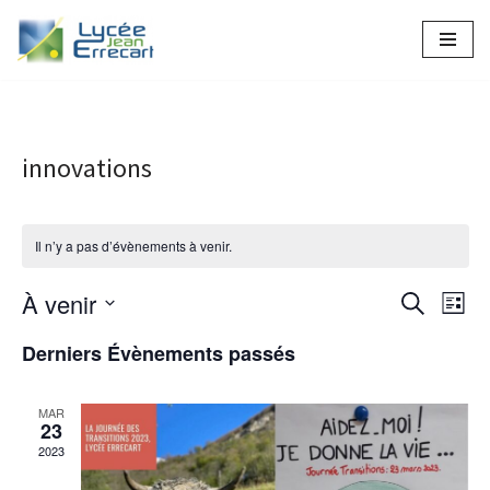
Aller
au
contenu
innovations
Il n’y a pas d’évènements à venir.
À venir
Recher
Nav
Recherche
Liste
Sélectionnez
de
et
Derniers Évènements passés
une
vue
naviga
date.
Év
MAR
de
23
2023
vues