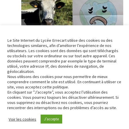
Évène
Le Site Internet du Lycée Errecart utilise des cookies ou des
technologies similaires, afin d’améliorer l’expérience de nos
utilisateurs. Les cookies sont des données qui sont téléchargés
ou stockés sur votre ordinateur ou sur tout autre appareil. Ces
23 mars 2023 @ 8h30
-
17h00
données peuvent comprendre par exemple le type de terminal
Journée des transitions 2023 – 5ème édition
utilisé, votre adresse IP, des données de navigation, de
géolocalisation.
Institut Jean Errecart
ROUTE DES ECOLES, SAINT-PALAIS
Nous utilisons des cookies pour nous permettre de mieux
comprendre comment le site est utilisé. En continuant à utiliser ce
site, vous acceptez cette politique.
En cliquant sur ”J’accepte”, vous acceptez l’utilisation des
cookies. Vous pourrez toujours les désactiver ultérieurement. Si
vous supprimez ou désactivez nos cookies, vous pourriez
rencontrer des interruptions ou des problèmes d’accès au site.
Contact
Conformité RGPD
Voir les cookies
J’accepte
Neve
| Propulsé par
WordPress