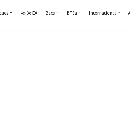
iques
4e-3e EA
Bacs
BTSa
International