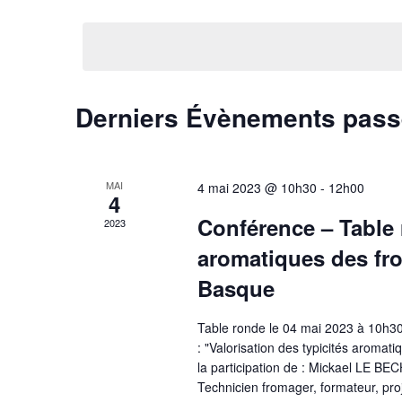
Sélectionnez
par
vues
une
mot-
Évènements
date.
clé.
Derniers Évènements pas
MAI
4 mai 2023 @ 10h30
-
12h00
4
Conférence – Table r
2023
aromatiques des fro
Basque
Table ronde le 04 mai 2023 à 10h30
: "Valorisation des typicités aromat
la participation de : Mickael LE 
Technicien fromager, formateur, pro