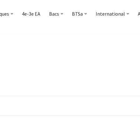
iques
4e-3e EA
Bacs
BTSa
International