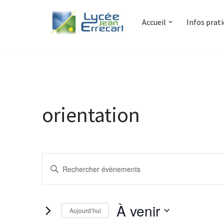
Accueil
Infos prat
Aller
au
contenu
orientation
Recherche
Saisir
et
mot-
clé.
navigation
À venir
Rechercher
Aujourd’hui
de
Évènements