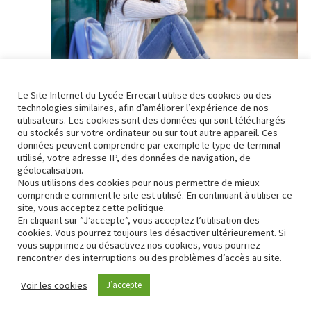
Évène
Le Site Internet du Lycée Errecart utilise des cookies ou des
technologies similaires, afin d’améliorer l’expérience de nos
utilisateurs. Les cookies sont des données qui sont téléchargés
ou stockés sur votre ordinateur ou sur tout autre appareil. Ces
29 mars 2023
données peuvent comprendre par exemple le type de terminal
Intervention sur le HARCELEMENT
utilisé, votre adresse IP, des données de navigation, de
géolocalisation.
Institut Jean Errecart
ROUTE DES ECOLES, SAINT-PALAIS
Nous utilisons des cookies pour nous permettre de mieux
comprendre comment le site est utilisé. En continuant à utiliser ce
site, vous acceptez cette politique.
En cliquant sur ”J’accepte”, vous acceptez l’utilisation des
cookies. Vous pourrez toujours les désactiver ultérieurement. Si
vous supprimez ou désactivez nos cookies, vous pourriez
rencontrer des interruptions ou des problèmes d’accès au site.
Contact
Conformité RGPD
Voir les cookies
J’accepte
Neve
| Propulsé par
WordPress