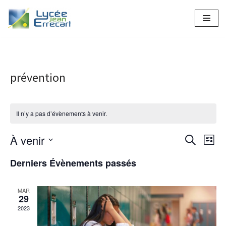
Aller
au
contenu
prévention
Il n’y a pas d’évènements à venir.
À venir
Recher
Nav
Recherche
Liste
Sélectionnez
de
et
Derniers Évènements passés
une
vue
naviga
date.
Év
MAR
de
29
2023
vues