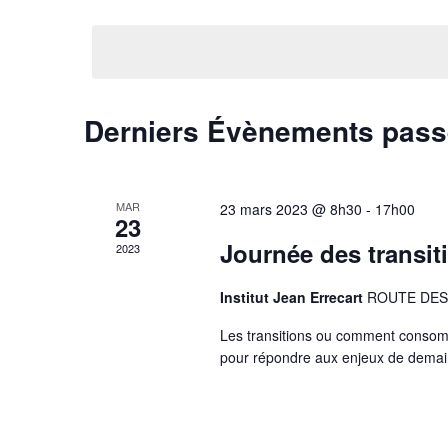
Sélectionnez
par
vues
une
mot-
Évènements
date.
clé.
Derniers Évènements pas
MAR
23 mars 2023 @ 8h30
-
17h00
23
Journée des transit
2023
Institut Jean Errecart
ROUTE DES 
Les transitions ou comment consom
pour répondre aux enjeux de demai