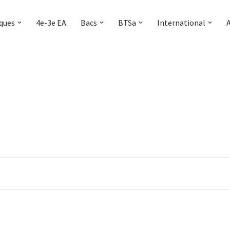
iques
4e-3e EA
Bacs
BTSa
International