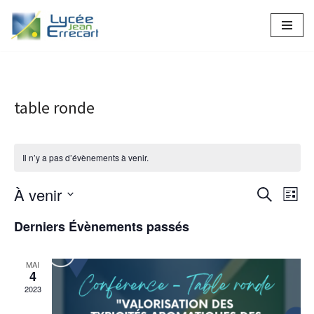
Aller
au
contenu
table ronde
Il n’y a pas d’évènements à venir.
À venir
Recher
Nav
Recherche
Liste
Sélectionnez
de
et
Derniers Évènements passés
une
vue
naviga
date.
Év
MAI
de
4
2023
vues