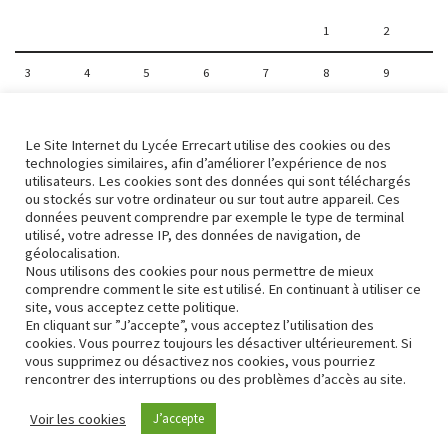
1
2
3
4
5
6
7
8
9
10
11
12
13
14
15
16
Le Site Internet du Lycée Errecart utilise des cookies ou des
17
18
19
20
21
22
23
technologies similaires, afin d’améliorer l’expérience de nos
utilisateurs. Les cookies sont des données qui sont téléchargés
ou stockés sur votre ordinateur ou sur tout autre appareil. Ces
24
25
26
27
28
29
30
données peuvent comprendre par exemple le type de terminal
utilisé, votre adresse IP, des données de navigation, de
31
géolocalisation.
Nous utilisons des cookies pour nous permettre de mieux
comprendre comment le site est utilisé. En continuant à utiliser ce
« Avr
site, vous acceptez cette politique.
En cliquant sur ”J’accepte”, vous acceptez l’utilisation des
cookies. Vous pourrez toujours les désactiver ultérieurement. Si
vous supprimez ou désactivez nos cookies, vous pourriez
rencontrer des interruptions ou des problèmes d’accès au site.
Contact
Conformité RGPD
Voir les cookies
J’accepte
Neve
| Propulsé par
WordPress