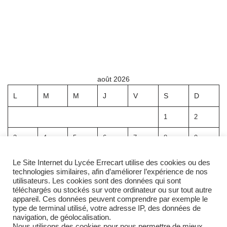
août 2026
L
M
M
J
V
S
D
1
2
3
4
5
6
7
8
9
10
11
12
13
14
15
16
Le Site Internet du Lycée Errecart utilise des cookies ou des
technologies similaires, afin d’améliorer l’expérience de nos
17
18
19
20
21
22
23
utilisateurs. Les cookies sont des données qui sont
téléchargés ou stockés sur votre ordinateur ou sur tout autre
appareil. Ces données peuvent comprendre par exemple le
24
25
26
27
28
29
30
type de terminal utilisé, votre adresse IP, des données de
navigation, de géolocalisation.
31
Nous utilisons des cookies pour nous permettre de mieux