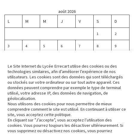
août 2026
L
M
M
J
V
S
D
1
2
3
4
5
6
7
8
9
10
11
12
13
14
15
16
Le Site Internet du Lycée Errecart utilise des cookies ou des
17
18
19
20
21
22
23
technologies similaires, afin d’améliorer l’expérience de nos
utilisateurs. Les cookies sont des données qui sont téléchargés
ou stockés sur votre ordinateur ou sur tout autre appareil. Ces
24
25
26
27
28
29
30
données peuvent comprendre par exemple le type de terminal
utilisé, votre adresse IP, des données de navigation, de
31
géolocalisation.
Nous utilisons des cookies pour nous permettre de mieux
comprendre comment le site est utilisé. En continuant à utiliser ce
« Avr
site, vous acceptez cette politique.
En cliquant sur ”J’accepte”, vous acceptez l’utilisation des
cookies. Vous pourrez toujours les désactiver ultérieurement. Si
vous supprimez ou désactivez nos cookies, vous pourriez