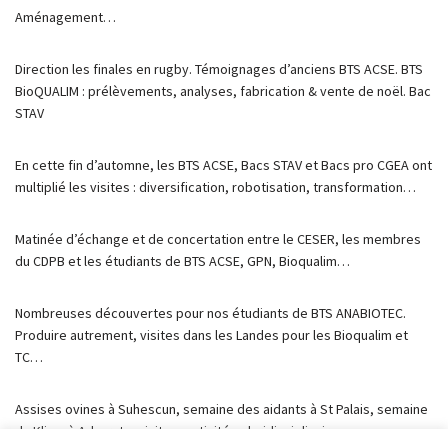
Aménagement…
Direction les finales en rugby. Témoignages d’anciens BTS ACSE. BTS
BioQUALIM : prélèvements, analyses, fabrication & vente de noël. Bac
STAV
En cette fin d’automne, les BTS ACSE, Bacs STAV et Bacs pro CGEA ont
multiplié les visites : diversification, robotisation, transformation…
Matinée d’échange et de concertation entre le CESER, les membres
du CDPB et les étudiants de BTS ACSE, GPN, Bioqualim…
Nombreuses découvertes pour nos étudiants de BTS ANABIOTEC.
Produire autrement, visites dans les Landes pour les Bioqualim et
TC…
Assises ovines à Suhescun, semaine des aidants à St Palais, semaine
du Klima à Arberats, visites, activités pluridisciplinaires…