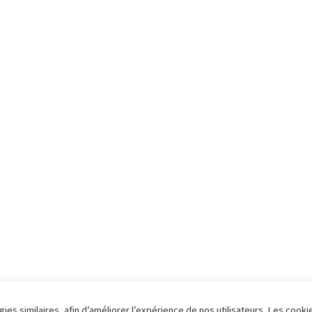
ies similaires, afin d’améliorer l’expérience de nos utilisateurs. Les cooki