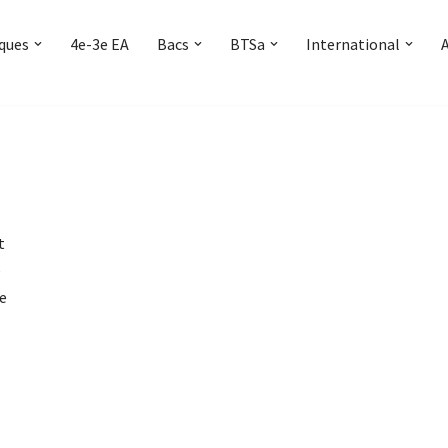
iques
4e-3e EA
Bacs
BTSa
International
t
e
ue