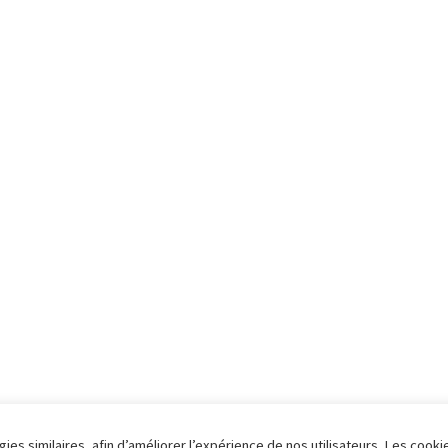
ies similaires, afin d’améliorer l’expérience de nos utilisateurs. Les cooki