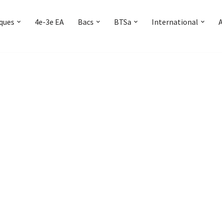
iques
4e-3e EA
Bacs
BTSa
International