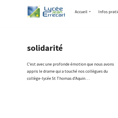
Accueil
Infos prat
Aller
au
contenu
solidarité
C’est avec une profonde émotion que nous avons
appris le drame qui a touché nos collègues du
collège-lycée St Thomas d’Aquin…