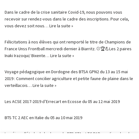
Dans le cadre de la crise sanitaire Covid-19, nous pouvons vous
recevoir sur rendez-vous dans le cadre des inscriptions. Pour cela,
vous devez soit nous…
Lire la suite »
Félicitations à nos élèves qui ont remporté le titre de Champions de
France Unss Frontball mercredi dernier à Biarritz. ⚾🏆💪Les 2 paires
Inaki Irazoqui/ Bixente…
Lire la suite »
Voyage pédagogique en Dordogne des BTSA GPN2 du 13 au 15 mai
2019 : Comment concilier agriculture et petite faune de plaine dans le
verteillacois…
Lire la suite »
Les ACSE 2017-2019 d’Errecart en Ecosse du 05 au 12 mai 2019
BTS TC 2 AEC en Italie du 05 au 10 mai 2019
Le séjour d’étude de la classe de BTS STA et TC PAB a eu lieu, dans les