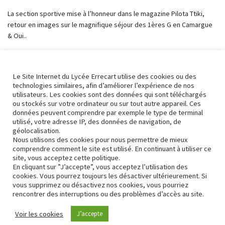
La section sportive mise à l’honneur dans le magazine Pilota Ttiki,
retour en images sur le magnifique séjour des 1ères G en Camargue
& Oui..
Le concours oui cheffe continue, gros succès des journées des
transitions, TP labour pour les bac CGEA et séjour à Aigues mortes…
Le Site Internet du Lycée Errecart utilise des cookies ou des
technologies similaires, afin d’améliorer l’expérience de nos
utilisateurs. Les cookies sont des données qui sont téléchargés
ou stockés sur votre ordinateur ou sur tout autre appareil. Ces
données peuvent comprendre par exemple le type de terminal
utilisé, votre adresse IP, des données de navigation, de
« Précédent
1
2
3
4
5
géolocalisation.
Nous utilisons des cookies pour nous permettre de mieux
comprendre comment le site est utilisé. En continuant à utiliser ce
…
7
Suivant »
site, vous acceptez cette politique.
En cliquant sur ”J’accepte”, vous acceptez l’utilisation des
cookies. Vous pourrez toujours les désactiver ultérieurement. Si
vous supprimez ou désactivez nos cookies, vous pourriez
rencontrer des interruptions ou des problèmes d’accès au site.
Contact
Conformité RGPD
Voir les cookies
J’accepte