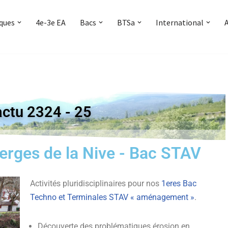
iques
4e-3e EA
Bacs
BTSa
International
actu 2324 - 25
rges de la Nive - Bac STAV
Activités pluridisciplinaires pour nos
1eres Bac
Techno et Terminales STAV « aménagement »
.
Découverte des problématiques érosion en