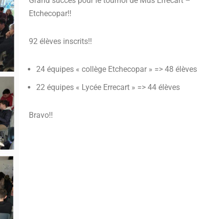
Grand succès pour le tournoi de Mus Errecart –
Etchecopar!!
92 élèves inscrits!!
24 équipes « collège Etchecopar » => 48 élèves
22 équipes « Lycée Errecart » => 44 élèves
Bravo!!