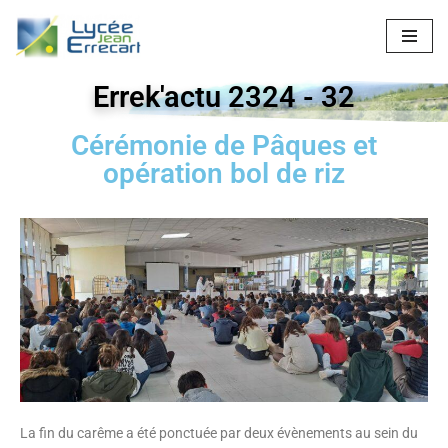
Aller
au
Errek'actu 2324 - 32
contenu
Cérémonie de Pâques et
opération bol de riz
La fin du carême a été ponctuée par deux évènements au sein du