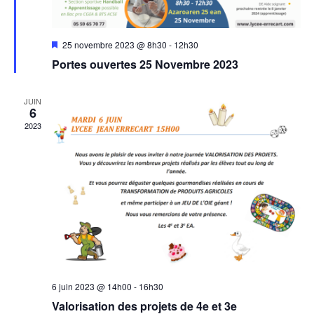
M
25 novembre 2023 @ 8h30
-
12h30
i
Portes ouvertes 25 Novembre 2023
s
e
n
a
JUIN
6
v
a
2023
n
t
6 juin 2023 @ 14h00
-
16h30
Valorisation des projets de 4e et 3e