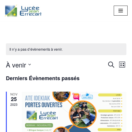
Aller
au
contenu
Il n’y a pas d’évènements à venir.
À venir
Recher
Nav
Recherche
Liste
Sélectionnez
de
et
Derniers Évènements passés
une
vue
naviga
date.
Év
NOV
de
25
2023
vues
Évène