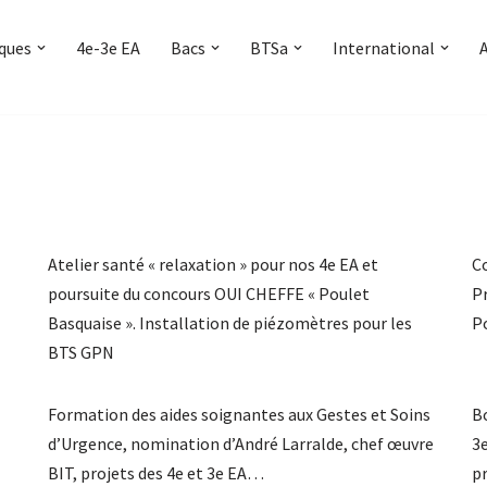
iques
4e-3e EA
Bacs
BTSa
International
Atelier santé « relaxation » pour nos 4e EA et
Co
poursuite du concours OUI CHEFFE « Poulet
P
Basquaise ». Installation de piézomètres pour les
P
BTS GPN
Formation des aides soignantes aux Gestes et Soins
Bo
d’Urgence, nomination d’André Larralde, chef œuvre
3e
BIT, projets des 4e et 3e EA…
p