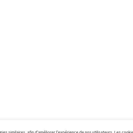
ies similaires, afin d’améliorer l’expérience de nos utilisateurs. Les cooki