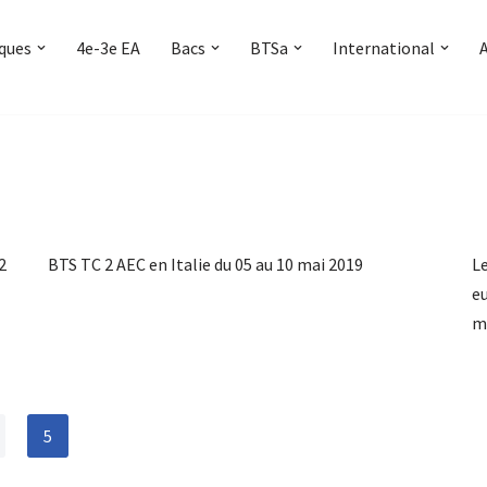
iques
4e-3e EA
Bacs
BTSa
International
2
BTS TC 2 AEC en Italie du 05 au 10 mai 2019
Le
eu
m
5