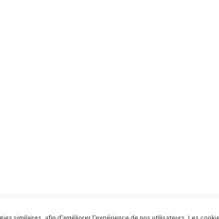
ies similaires, afin d’améliorer l’expérience de nos utilisateurs. Les cooki