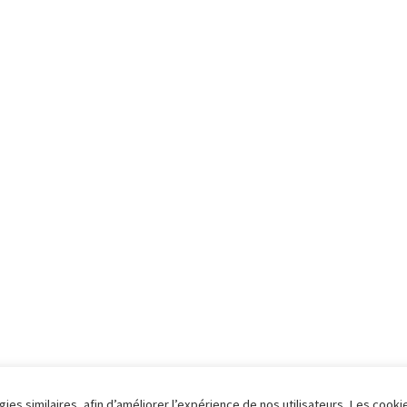
ies similaires, afin d’améliorer l’expérience de nos utilisateurs. Les cooki