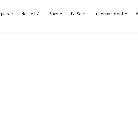
iques
4e-3e EA
Bacs
BTSa
International