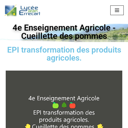
Aller
au
4e Enseignement Agricole -
contenu
Cueillette des pommes
EPI transformation des produits
agricoles.