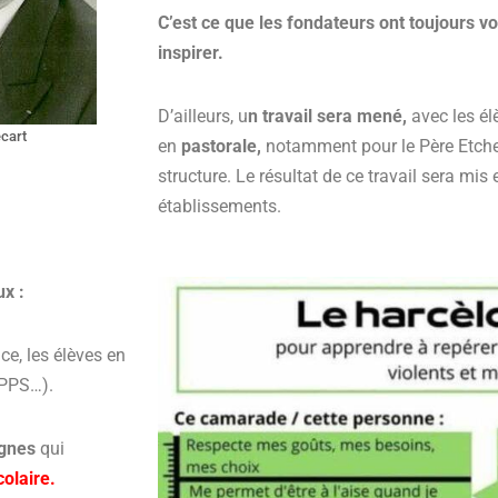
C’est ce que les fondateurs ont toujours vo
inspirer.
D’ailleurs, u
n travail sera mené,
avec les él
cart
en
pastorale,
notamment pour le Père Etch
structure.
Le résultat de ce travail sera mis 
établissements.
x :
nce, les élèves en
 PPS…).
ignes
qui
colaire.