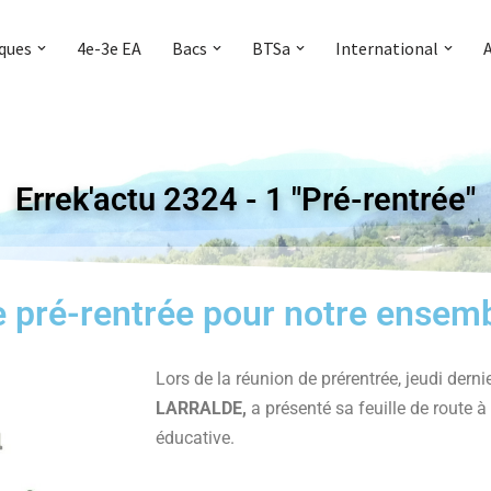
iques
4e-3e EA
Bacs
BTSa
International
Errek'actu 2324 - 1 "Pré-rentrée"
 pré-rentrée pour notre ensemb
Lors de la réunion de prérentrée, jeudi dernier
LARRALDE,
a présenté sa feuille de route
éducative.