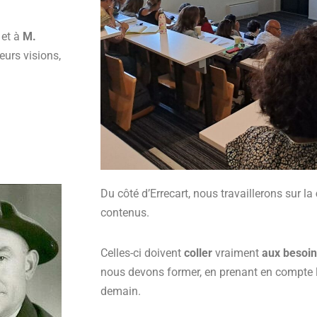
e
et à
M.
eurs visions,
Du côté d’Errecart, nous travaillerons sur la
contenus.
Celles-ci doivent
coller
vraiment
aux besoins
nous devons former, en prenant en compte l
demain.