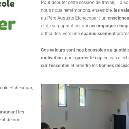
Pour débuter cette session de travail, il a 
nous nous remémorions, ensemble,
les val
au Père Auguste Etchecopar : un
enseigne
et de sa population, qui
accompagne chaqu
difficultés, vers une
épanouissement
profes
Ces valeurs sont nos boussoles au quotidi
motivation
, pour
garder le cap
en cas d’éch
sur l’essentiel
et prendre les
bonnes décisi
école Etchecopar,
rageant les
ent
de nos