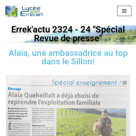
Aller
au
Errek'actu 2324 - 24 "Spécial
contenu
Revue de presse"
Alaïa, une ambassadrice au top
dans le Sillon!