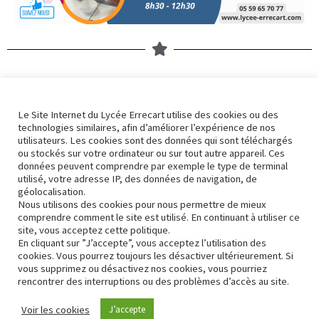
Nos derniers articles
Le Site Internet du Lycée Errecart utilise des cookies ou des
technologies similaires, afin d’améliorer l’expérience de nos
Errek’actu 2324 – 32
utilisateurs. Les cookies sont des données qui sont téléchargés
5 avril 2024
ou stockés sur votre ordinateur ou sur tout autre appareil. Ces
données peuvent comprendre par exemple le type de terminal
utilisé, votre adresse IP, des données de navigation, de
géolocalisation.
Nous utilisons des cookies pour nous permettre de mieux
Errek’actu 2324 – 31
comprendre comment le site est utilisé. En continuant à utiliser ce
3 avril 2024
site, vous acceptez cette politique.
En cliquant sur ”J’accepte”, vous acceptez l’utilisation des
cookies. Vous pourrez toujours les désactiver ultérieurement. Si
vous supprimez ou désactivez nos cookies, vous pourriez
rencontrer des interruptions ou des problèmes d’accès au site.
Contact
Conformité RGPD
Voir les cookies
J’accepte