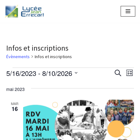
Aller
au
contenu
Infos et inscriptions
Évènements
Infos et inscriptions
5/16/2023
 - 
8/10/2026
Recher
Nav
Recherche
Liste
Sélectionnez
de
et
une
mai 2023
vue
naviga
date.
Év
MAR
de
16
vues
Évène