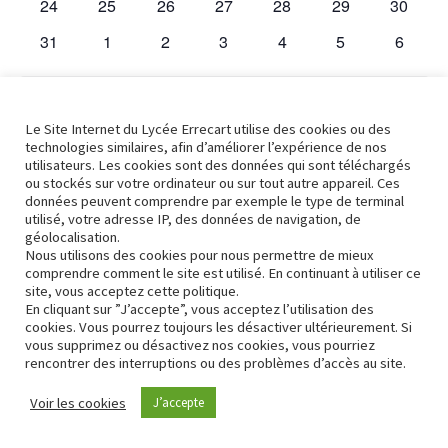
0
0
0
0
0
0
0
24
25
26
27
28
29
30
évènements
évènements
évènements
évènements
évènements
évènements
évènem
0
0
0
0
0
0
0
31
1
2
3
4
5
6
évènements
évènements
évènements
évènements
évènements
évènements
évènem
Il n’y a pas d’évènements ce jour là.
Notice
Le Site Internet du Lycée Errecart utilise des cookies ou des
technologies similaires, afin d’améliorer l’expérience de nos
utilisateurs. Les cookies sont des données qui sont téléchargés
Juil
Ce mois-ci
Sep
ou stockés sur votre ordinateur ou sur tout autre appareil. Ces
données peuvent comprendre par exemple le type de terminal
utilisé, votre adresse IP, des données de navigation, de
S’abonner au calendrier
géolocalisation.
Nous utilisons des cookies pour nous permettre de mieux
comprendre comment le site est utilisé. En continuant à utiliser ce
site, vous acceptez cette politique.
En cliquant sur ”J’accepte”, vous acceptez l’utilisation des
cookies. Vous pourrez toujours les désactiver ultérieurement. Si
vous supprimez ou désactivez nos cookies, vous pourriez
rencontrer des interruptions ou des problèmes d’accès au site.
Contact
Conformité RGPD
Voir les cookies
J’accepte
Neve
| Propulsé par
WordPress