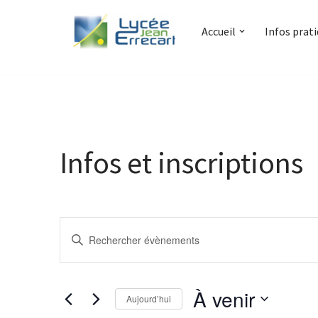
Accueil
Infos prat
Aller
au
contenu
Infos et inscriptions
Recherche
Saisir
et
mot-
clé.
navigation
À venir
Rechercher
Aujourd’hui
de
Évènements