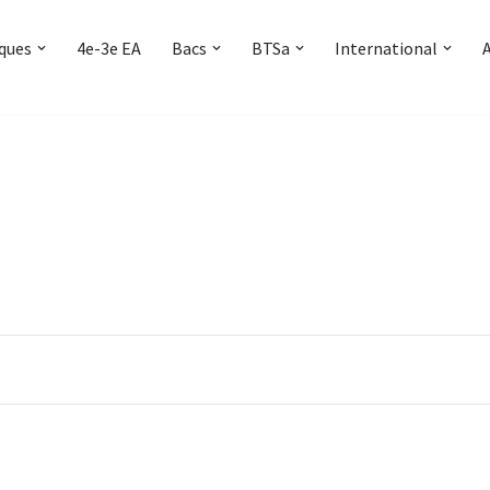
iques
4e-3e EA
Bacs
BTSa
International