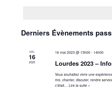
Sélectionnez
par
vues
une
mot-
Évènements
date.
clé.
Derniers Évènements pas
MAI
16 mai 2023 @ 13h00
-
14h00
16
Lourdes 2023 – Info
2023
Vous souhaitez vivre une expérience
rire, chanter, discuter, rendre servic
c'était…
Lire la suite »