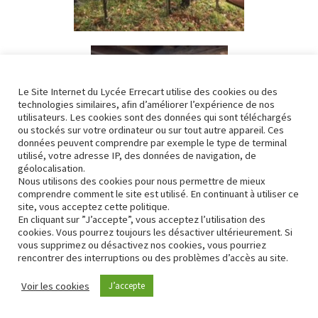
Le Site Internet du Lycée Errecart utilise des cookies ou des
technologies similaires, afin d’améliorer l’expérience de nos
utilisateurs. Les cookies sont des données qui sont téléchargés
ou stockés sur votre ordinateur ou sur tout autre appareil. Ces
données peuvent comprendre par exemple le type de terminal
utilisé, votre adresse IP, des données de navigation, de
géolocalisation.
Nous utilisons des cookies pour nous permettre de mieux
comprendre comment le site est utilisé. En continuant à utiliser ce
site, vous acceptez cette politique.
En cliquant sur ”J’accepte”, vous acceptez l’utilisation des
Journée visite : production de viande
cookies. Vous pourrez toujours les désactiver ultérieurement. Si
bovine et de porcs Kintoa
vous supprimez ou désactivez nos cookies, vous pourriez
rencontrer des interruptions ou des problèmes d’accès au site.
Journée Domaine TPA
Voir les cookies
J’accepte
Chez Erramoun à Ascarat
Production et transformation de viande bovine et de porcs Kintoa