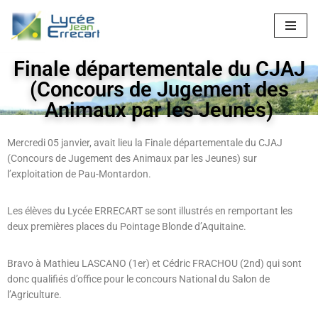
Aller
au
Finale départementale du CJAJ
contenu
(Concours de Jugement des
Animaux par les Jeunes)
Mercredi 05 janvier, avait lieu la Finale départementale du CJAJ
(Concours de Jugement des Animaux par les Jeunes) sur
l’exploitation de Pau-Montardon.
Les élèves du Lycée ERRECART se sont illustrés en remportant les
deux premières places du Pointage Blonde d’Aquitaine.
Bravo à Mathieu LASCANO (1er) et Cédric FRACHOU (2nd) qui sont
donc qualifiés d’office pour le concours National du Salon de
l’Agriculture.