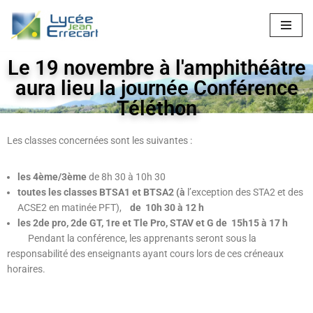
Aller
au
Le 19 novembre à l'amphithéâtre
contenu
aura lieu la journée Conférence
Téléthon
Les classes concernées sont les suivantes :
les 4ème/3ème
de 8h 30 à 10h 30
toutes les classes BTSA1 et BTSA2 (à
l’exception des STA2 et des
ACSE2 en matinée PFT),
de 10h 30 à 12 h
les 2de pro, 2de GT, 1re et Tle Pro, STAV et G de
15h15 à 17 h
Pendant la conférence, les apprenants seront sous la
responsabilité des enseignants ayant cours lors de ces créneaux
horaires.