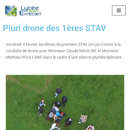
Aller
au
Pluri drone des 1ères STAV
contenu
Vendredi 4 février, les élèves de première STAV ont pu s’initier à la
conduite de drone avec Monsieur Claude MAULINE et Monsieur
Mathieu ROULLAND dans le cadre d’une séance pluridisciplinaire.