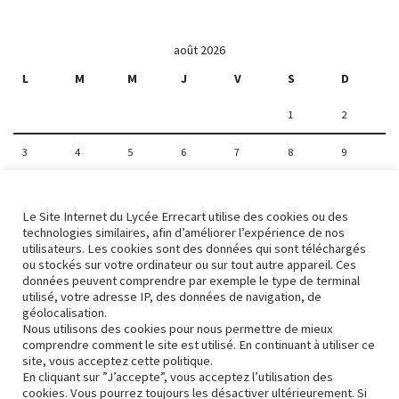
août 2026
L
M
M
J
V
S
D
1
2
3
4
5
6
7
8
9
10
11
12
13
14
15
16
Le Site Internet du Lycée Errecart utilise des cookies ou des
17
18
19
20
21
22
23
technologies similaires, afin d’améliorer l’expérience de nos
utilisateurs. Les cookies sont des données qui sont téléchargés
ou stockés sur votre ordinateur ou sur tout autre appareil. Ces
24
25
26
27
28
29
30
données peuvent comprendre par exemple le type de terminal
utilisé, votre adresse IP, des données de navigation, de
31
géolocalisation.
Nous utilisons des cookies pour nous permettre de mieux
comprendre comment le site est utilisé. En continuant à utiliser ce
« Avr
site, vous acceptez cette politique.
En cliquant sur ”J’accepte”, vous acceptez l’utilisation des
cookies. Vous pourrez toujours les désactiver ultérieurement. Si