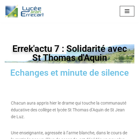
Aller
au
contenu
Errek'actu 7 :
Solidarité avec
St Thomas d'Aquin
Echanges et minute de silence
Chacun aura appris hier le drame qui touche la communauté
éducative des collège et lycée St Thomas d’Aquin de St Jean
de Luz.
Une enseignante, agressée à l’arme blanche, dans le cours de