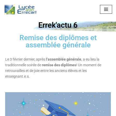
Aller
au
Errek'actu 6
contenu
Remise des diplômes et
assemblée générale
Le 3 février dernier, après
l’assemblée générale
, a eu lieu la
traditionnelle soirée de
remise des diplômes
! Un moment de
retrouvailles et de joie entre les anciens élèves et les
enseignant.e.s.