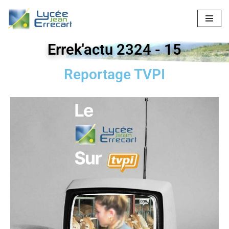
Aller
au
Errek'actu 2324 - 15
contenu
Reportage TVPI