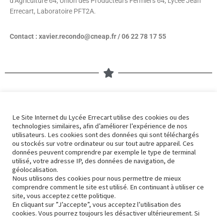
d’Agriculture 64, Union des Producteurs Fermiers 64, Lycée Jean
Errecart, Laboratoire PFT2A.
Contact : xavier.recondo@cneap.fr / 06 22 78 17 55
Nos derniers articles
Le Site Internet du Lycée Errecart utilise des cookies ou des
technologies similaires, afin d’améliorer l’expérience de nos
Errek’actu 2324 – 32
utilisateurs. Les cookies sont des données qui sont téléchargés
5 avril 2024
ou stockés sur votre ordinateur ou sur tout autre appareil. Ces
données peuvent comprendre par exemple le type de terminal
utilisé, votre adresse IP, des données de navigation, de
géolocalisation.
Nous utilisons des cookies pour nous permettre de mieux
Errek’actu 2324 – 31
comprendre comment le site est utilisé. En continuant à utiliser ce
site, vous acceptez cette politique.
3 avril 2024
En cliquant sur ”J’accepte”, vous acceptez l’utilisation des
cookies. Vous pourrez toujours les désactiver ultérieurement. Si