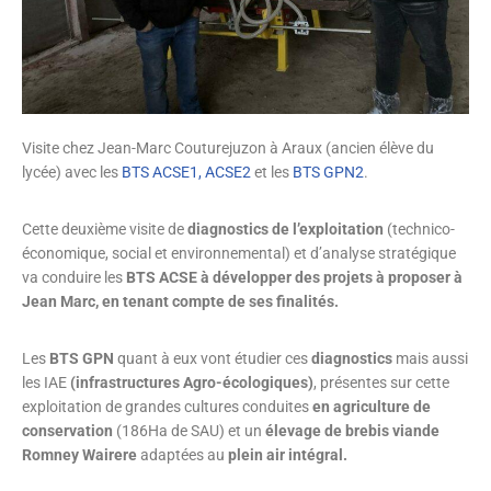
Visite chez Jean-Marc Couturejuzon à Araux (ancien élève du
lycée) avec les
BTS ACSE1, ACSE2
et les
BTS GPN2
.
Cette deuxième visite de
diagnostics de l’exploitation
(technico-
économique, social et environnemental) et d’analyse stratégique
va conduire les
BTS ACSE à développer des projets à proposer à
Jean Marc, en tenant compte de ses finalités.
Les
BTS GPN
quant à eux vont étudier ces
diagnostics
mais aussi
les IAE
(infrastructures Agro-écologiques)
, présentes sur cette
exploitation de grandes cultures conduites
en agriculture de
conservation
(186Ha de SAU) et un
élevage de brebis viande
Romney Wairere
adaptées au
plein air intégral.