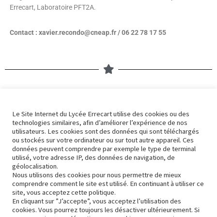
Errecart, Laboratoire PFT2A.
Contact : xavier.recondo@cneap.fr / 06 22 78 17 55
Nos derniers articles
Le Site Internet du Lycée Errecart utilise des cookies ou des
technologies similaires, afin d’améliorer l’expérience de nos
Errek’actu 2324 – 32
utilisateurs. Les cookies sont des données qui sont téléchargés
5 avril 2024
ou stockés sur votre ordinateur ou sur tout autre appareil. Ces
données peuvent comprendre par exemple le type de terminal
utilisé, votre adresse IP, des données de navigation, de
géolocalisation.
Nous utilisons des cookies pour nous permettre de mieux
Errek’actu 2324 – 31
comprendre comment le site est utilisé. En continuant à utiliser ce
site, vous acceptez cette politique.
3 avril 2024
En cliquant sur ”J’accepte”, vous acceptez l’utilisation des
cookies. Vous pourrez toujours les désactiver ultérieurement. Si