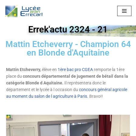
Aller
au
Errek'actu 2324 - 21
contenu
Mattin Etcheverry - Champion 64
en Blonde d'Aquitaine
Mattin Etcheverry,
élève en
1ère bac pro CGEA
remporte la 1ère
place du
concours départemental de jugement de bétail dans la
catégorie Blonde d Aquitaine.
Il représentera donc le
département et le lycée à l occasion du
concours général agricole
au moment du salon de l agriculture à Paris.
Bravo!!