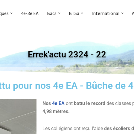
iques
4e-3e EA
Bacs
BTSa
International
Errek'actu 2324 - 22
tu pour nos 4e EA - Bûche de 
Nos
4e EA
ont
battu le record
des classes 
4,98 mètres.
Les collégiens ont reçu l’aide
des écoliers 